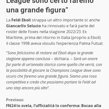
League sono certo faremo
una grande figura”
La
Feldi Eboli
strappa un altro importante sì: anche
Giancarllo Selucio
ha rinnovato e farà parte del
roster delle Foxes nella stagione 2022/23. Ex
Maritime, prima del ritorno in Italia (proprio a Eboli)
il classe 1998 aveva vissuto l’esperienza Palma Futsal.
“
Sono felicissimo di restare ad Eboli dopo la grande
stagione appena conclusa
– dichiara. –
Sarà un onore
far parte di un’annata storica come quella che verrà, con
la possibilità di giocare la Champions League dove sono
sicuro che faremo una grande figura. Siamo una rosa
competitiva e credo che possiamo portare la Feldi ad
uno step ancora più alto
“.
Continue
Previous:
FN24 lo svela, l’ufficialità lo conferma: Bocao alla