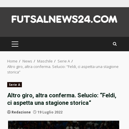
Skip
to
content
PRIMARY
MENU
Home
News
Maschile
Serie A
Altro giro, altra conferma. Selucio: “Feldi, ci aspetta una stagione
storica”
Serie A
Altro giro, altra conferma. Selucio: “Feldi,
ci aspetta una stagione storica”
Redazione
19 Luglio 2022