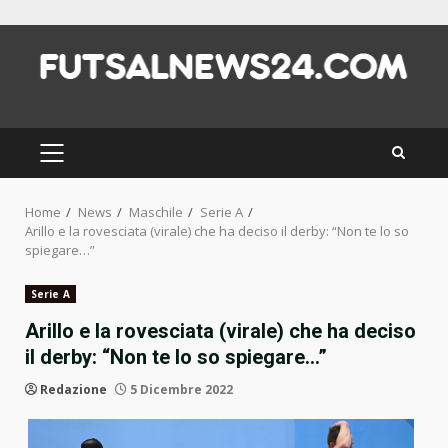
Skip
to
content
PRIMARY
MENU
Home
News
Maschile
Serie A
Arillo e la rovesciata (virale) che ha deciso il derby: “Non te lo so
spiegare…”
Serie A
Arillo e la rovesciata (virale) che ha deciso
il derby: “Non te lo so spiegare…”
Redazione
5 Dicembre 2022