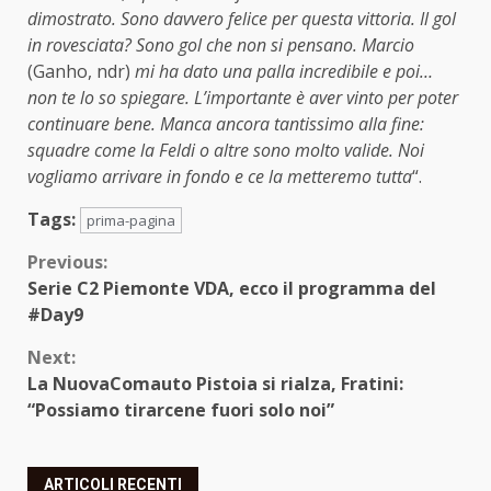
dimostrato. Sono davvero felice per questa vittoria. Il gol
in rovesciata? Sono gol che non si pensano. Marcio
(Ganho, ndr)
mi ha dato una palla incredibile e poi…
non te lo so spiegare. L’importante è aver vinto per poter
continuare bene. Manca ancora tantissimo alla fine:
squadre come la Feldi o altre sono molto valide. Noi
vogliamo arrivare in fondo e ce la metteremo tutta
“.
Tags:
prima-pagina
Continue
Previous:
Serie C2 Piemonte VDA, ecco il programma del
Reading
#Day9
Next:
La NuovaComauto Pistoia si rialza, Fratini:
“Possiamo tirarcene fuori solo noi”
ARTICOLI RECENTI