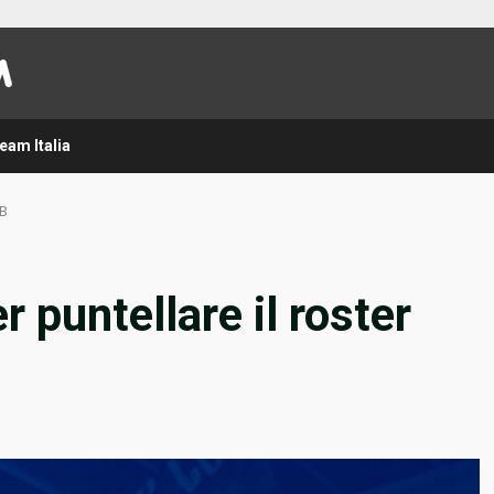
eam Italia
MB
r puntellare il roster