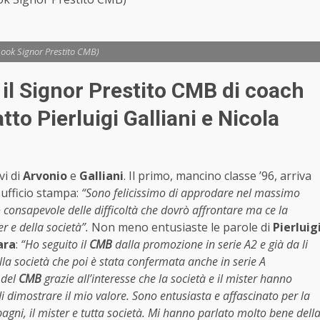
book Signor Prestito CMB)
er il Signor Prestito CMB di coach
tto Pierluigi Galliani e Nicola
vi di
Arvonio
e
Galliani
. Il primo, mancino classe ’96, arriva
 ufficio stampa:
“Sono felicissimo di approdare nel massimo
onsapevole delle difficoltà che dovrò affrontare ma ce la
r e della società”.
Non meno entusiaste le parole di
Pierluig
ara
:
“Ho seguito il
CMB
dalla promozione in serie A2 e già da li
lla società che poi è stata confermata anche in serie A
 del
CMB
grazie all’interesse che la società e il mister hanno
i dimostrare il mio valore. Sono entusiasta e affascinato per la
agni, il mister e tutta società. Mi hanno parlato molto bene dell