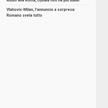
Addio alla Roma, Dybala non ha più dubbi
Vlahovic-Milan, l’annuncio a sorpresa:
Romano svela tutto