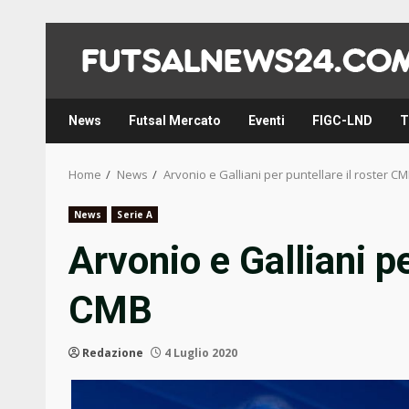
Skip
to
content
News
Futsal Mercato
Eventi
FIGC-LND
T
Home
News
Arvonio e Galliani per puntellare il roster C
News
Serie A
Arvonio e Galliani pe
CMB
Redazione
4 Luglio 2020