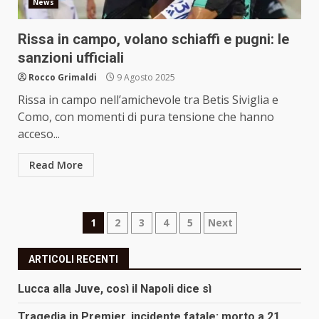
News
Rissa in campo, volano schiaffi e pugni: le
sanzioni ufficiali
Rocco Grimaldi
9 Agosto 2025
Rissa in campo nell’amichevole tra Betis Siviglia e
Como, con momenti di pura tensione che hanno
acceso...
Read More
Paginazione
1
2
3
4
5
Next
degli
ARTICOLI RECENTI
articoli
Lucca alla Juve, così il Napoli dice sì
Tragedia in Premier, incidente fatale: morto a 21