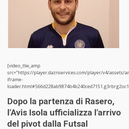
[video_tlw_amp
src=”https://player.daznservices.com/player/v4/assets/
iframe-
loader.html#566d228ab9874b4b240ced7151.g3rbrg2oc10
Dopo la partenza di Rasero,
l’Avis Isola ufficializza l’arrivo
del pivot dalla Futsal