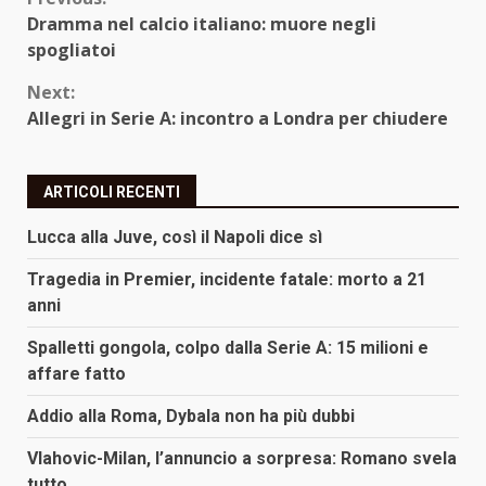
Continue
Dramma nel calcio italiano: muore negli
Reading
spogliatoi
Next:
Allegri in Serie A: incontro a Londra per chiudere
ARTICOLI RECENTI
Lucca alla Juve, così il Napoli dice sì
Tragedia in Premier, incidente fatale: morto a 21
anni
Spalletti gongola, colpo dalla Serie A: 15 milioni e
affare fatto
Addio alla Roma, Dybala non ha più dubbi
Vlahovic-Milan, l’annuncio a sorpresa: Romano svela
tutto