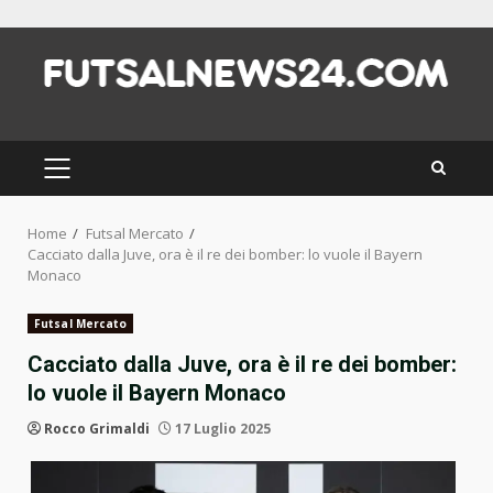
Skip
to
content
PRIMARY
MENU
Home
Futsal Mercato
Cacciato dalla Juve, ora è il re dei bomber: lo vuole il Bayern
Monaco
Futsal Mercato
Cacciato dalla Juve, ora è il re dei bomber:
lo vuole il Bayern Monaco
Rocco Grimaldi
17 Luglio 2025