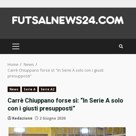
Skip
to
content
PRIMARY
MENU
Home
News
Carrè Chiuppano forse sì: “In Serie A solo con i giusti
presupposti”
News
Serie A
Serie A2
Carrè Chiuppano forse sì: “In Serie A solo
con i giusti presupposti”
Redazione
2 Giugno 2020