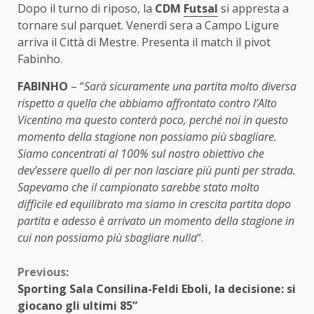
Dopo il turno di riposo, la
CDM
Futsal
si appresta a
tornare sul parquet. Venerdì sera a Campo Ligure
arriva il Città di Mestre. Presenta il match il pivot
Fabinho.
FABINHO
– “
Sarà sicuramente una partita molto diversa
rispetto a quella che abbiamo affrontato contro l’Alto
Vicentino ma questo conterà poco, perché noi in questo
momento della stagione non possiamo più sbagliare.
Siamo concentrati al 100% sul nostro obiettivo che
dev’essere quello di per non lasciare più punti per strada.
Sapevamo che il campionato sarebbe stato molto
difficile ed equilibrato ma siamo in crescita partita dopo
partita e adesso è arrivato un momento della stagione in
cui non possiamo più sbagliare nulla
“.
Continue
Previous:
Sporting Sala Consilina-Feldi Eboli, la decisione: si
Reading
giocano gli ultimi 85”