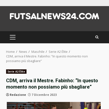
Skip
to
content
PRIMARY
MENU
Home
News
Maschile
Serie A2 Élite
CDM, arriva il Mestre. Fabinho: “In questo momento non
possiamo più sbagliare”
Serie A2 Élite
CDM, arriva il Mestre. Fabinho: “In questo
momento non possiamo più sbagliare”
Redazione
7 Dicembre 2023