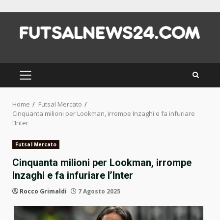
Skip
to
content
PRIMARY
MENU
Home
Futsal Mercato
Cinquanta milioni per Lookman, irrompe Inzaghi e fa infuriare
l’Inter
Futsal Mercato
Cinquanta milioni per Lookman, irrompe
Inzaghi e fa infuriare l’Inter
Rocco Grimaldi
7 Agosto 2025