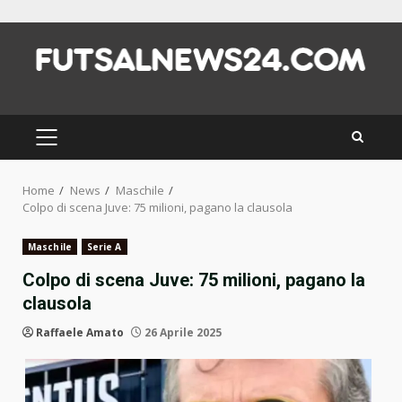
Skip
to
content
PRIMARY
MENU
Home
News
Maschile
Colpo di scena Juve: 75 milioni, pagano la clausola
Maschile
Serie A
Colpo di scena Juve: 75 milioni, pagano la
clausola
Raffaele Amato
26 Aprile 2025