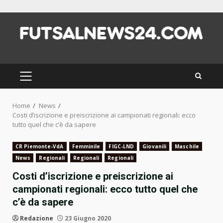
Skip
to
content
PRIMARY
MENU
Home
News
Costi d’iscrizione e preiscrizione ai campionati regionali: ecco
tutto quel che c’è da sapere
CR Piemonte-VdA
Femminile
FIGC-LND
Giovanili
Maschile
News
Regionali
Regionali
Regionali
Costi d’iscrizione e preiscrizione ai
campionati regionali: ecco tutto quel che
c’è da sapere
Redazione
23 Giugno 2020