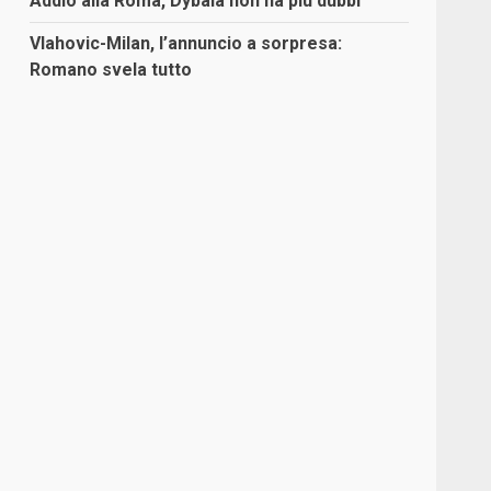
Addio alla Roma, Dybala non ha più dubbi
Vlahovic-Milan, l’annuncio a sorpresa:
Romano svela tutto