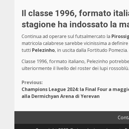
Il classe 1996, formato ital
stagione ha indossato la m
Continua ad operare sul futsalmercato la
Piross
matricola calabrese sarebbe vicinissima a definir
tutti
Pelezinho
, in uscita dalla Fortitudo Pomezia.
Classe 1996, formato italiano, Pelezinho potrebbe
ulteriormente il livello del roster dei lupi rossob
Continue
Previous:
Champions League 2024: la Final Four a maggi
Reading
alla Dermichyan Arena di Yerevan
Conta