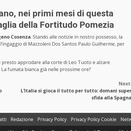
iano, nei primi mesi di questa
aglia della Fortitudo Pomezia
igeno Cosenza
. Stando alle notizie in nostro possesso, la
e l’ingaggio di Mazzoleni Dos Santos Paulo Guilherme, per
 presto approdare alla corte di Leo Tuoto e alzare
lù. La fumata bianca già nelle prossime ore?
Next
o
L’Italia si gioca il tutto per tutto: domani supe
sfida alla Spagn
tti
Redazione
Privacy Policy
Privacy Policy Cookie
Net