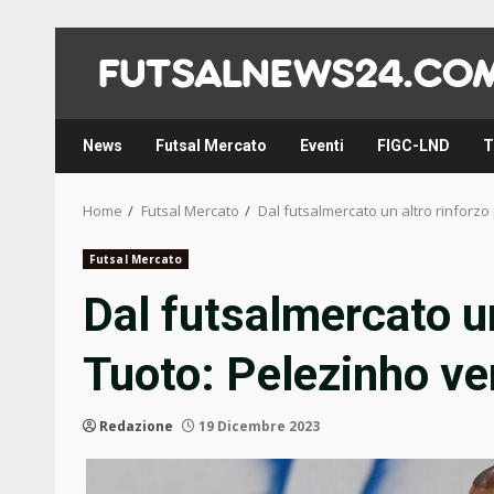
Skip
to
content
News
Futsal Mercato
Eventi
FIGC-LND
T
Home
Futsal Mercato
Dal futsalmercato un altro rinforzo
Futsal Mercato
Dal futsalmercato un
Tuoto: Pelezinho ve
Redazione
19 Dicembre 2023