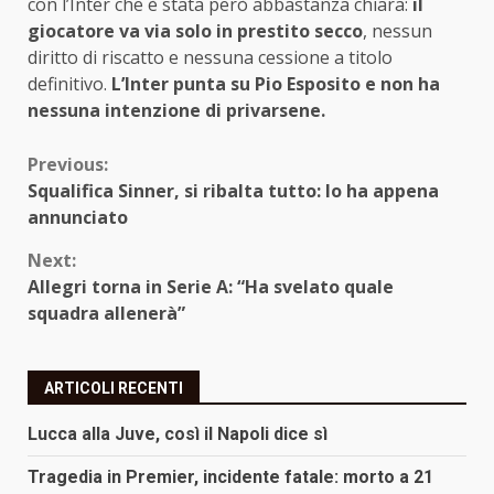
con l’Inter che è stata però abbastanza chiara:
il
giocatore va via solo in prestito secco
, nessun
diritto di riscatto e nessuna cessione a titolo
definitivo.
L’Inter punta su Pio Esposito e non ha
nessuna intenzione di privarsene.
Continue
Previous:
Squalifica Sinner, si ribalta tutto: lo ha appena
Reading
annunciato
Next:
Allegri torna in Serie A: “Ha svelato quale
squadra allenerà”
ARTICOLI RECENTI
Lucca alla Juve, così il Napoli dice sì
Tragedia in Premier, incidente fatale: morto a 21