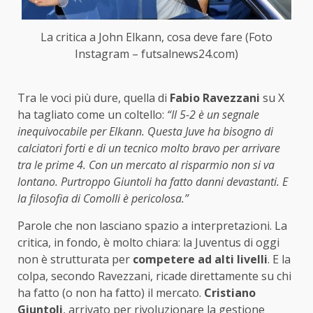
La critica a John Elkann, cosa deve fare (Foto
Instagram – futsalnews24.com)
Tra le voci più dure, quella di
Fabio Ravezzani
su X
ha tagliato come un coltello:
“Il 5-2 è un segnale
inequivocabile per Elkann. Questa Juve ha bisogno di
calciatori forti e di un tecnico molto bravo per arrivare
tra le prime 4. Con un mercato al risparmio non si va
lontano. Purtroppo Giuntoli ha fatto danni devastanti. E
la filosofia di Comolli è pericolosa.”
Parole che non lasciano spazio a interpretazioni. La
critica, in fondo, è molto chiara: la Juventus di oggi
non è strutturata per
competere ad alti livelli
. E la
colpa, secondo Ravezzani, ricade direttamente su chi
ha fatto (o non ha fatto) il mercato.
Cristiano
Giuntoli
, arrivato per rivoluzionare la gestione