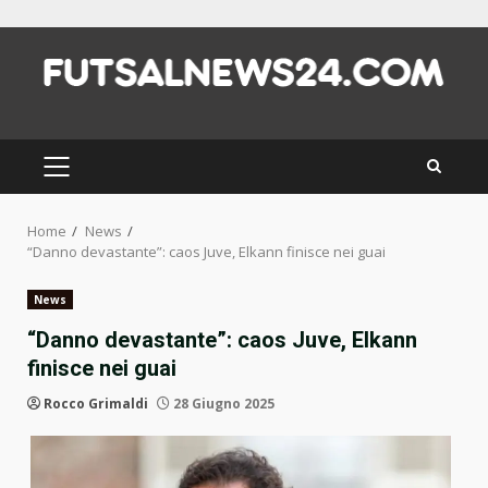
Skip
to
content
PRIMARY
MENU
Home
News
“Danno devastante”: caos Juve, Elkann finisce nei guai
News
“Danno devastante”: caos Juve, Elkann
finisce nei guai
Rocco Grimaldi
28 Giugno 2025