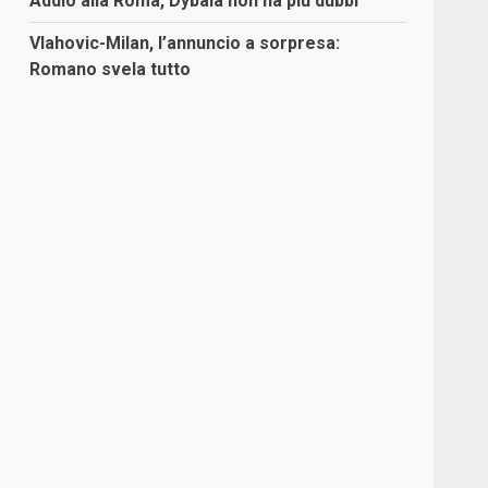
Addio alla Roma, Dybala non ha più dubbi
Vlahovic-Milan, l’annuncio a sorpresa:
Romano svela tutto