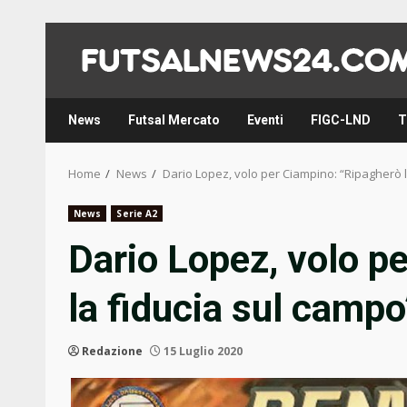
Skip
to
content
News
Futsal Mercato
Eventi
FIGC-LND
T
Home
News
Dario Lopez, volo per Ciampino: “Ripagherò l
News
Serie A2
Dario Lopez, volo p
la fiducia sul campo
Redazione
15 Luglio 2020