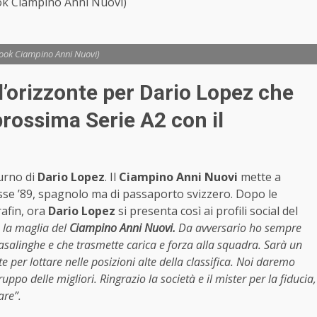
ok Ciampino Anni Nuovi)
book Ciampino Anni Nuovi)
l’orizzonte per Dario Lopez che
prossima Serie A2 con il
turno di
Dario Lopez
. Il
Ciampino Anni Nuovi
mette a
sse ’89, spagnolo ma di passaporto svizzero. Dopo le
afin, ora
Dario Lopez
si presenta così ai profili social del
 la maglia del
Ciampino Anni Nuovi.
Da avversario ho sempre
salinghe e che trasmette carica e forza alla squadra. Sarà un
e per lottare nelle posizioni alte della classifica. Noi daremo
uppo delle migliori. Ringrazio la società e il mister per la fiducia,
are”.