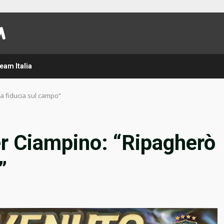
eam Italia
a fiducia sul campo”
er Ciampino: “Ripagherò
”