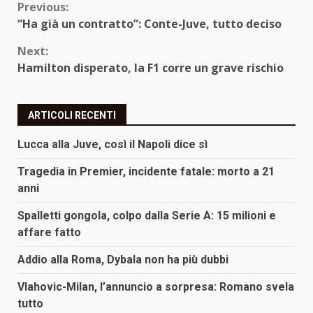
Continue
Previous:
“Ha già un contratto”: Conte-Juve, tutto deciso
Reading
Next:
Hamilton disperato, la F1 corre un grave rischio
ARTICOLI RECENTI
Lucca alla Juve, così il Napoli dice sì
Tragedia in Premier, incidente fatale: morto a 21
anni
Spalletti gongola, colpo dalla Serie A: 15 milioni e
affare fatto
Addio alla Roma, Dybala non ha più dubbi
Vlahovic-Milan, l’annuncio a sorpresa: Romano svela
tutto