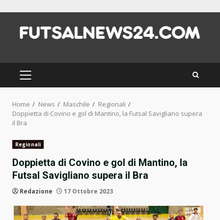
Skip
to
content
PRIMARY
MENU
Home
News
Maschile
Regionali
Doppietta di Covino e gol di Mantino, la Futsal Savigliano supera
il Bra
Regionali
Doppietta di Covino e gol di Mantino, la
Futsal Savigliano supera il Bra
Redazione
17 Ottobre 2023