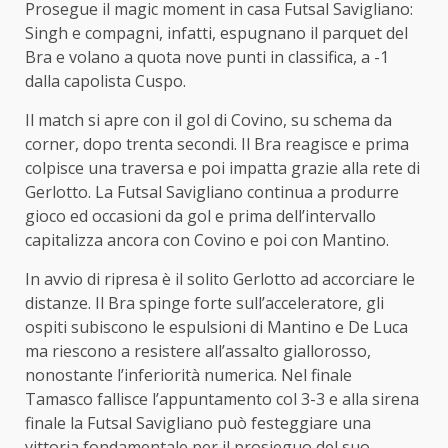
Prosegue il magic moment in casa Futsal Savigliano:
Singh e compagni, infatti, espugnano il parquet del
Bra e volano a quota nove punti in classifica, a -1
dalla capolista Cuspo.
Il match si apre con il gol di Covino, su schema da
corner, dopo trenta secondi. Il Bra reagisce e prima
colpisce una traversa e poi impatta grazie alla rete di
Gerlotto. La Futsal Savigliano continua a produrre
gioco ed occasioni da gol e prima dell’intervallo
capitalizza ancora con Covino e poi con Mantino.
In avvio di ripresa è il solito Gerlotto ad accorciare le
distanze. Il Bra spinge forte sull’acceleratore, gli
ospiti subiscono le espulsioni di Mantino e De Luca
ma riescono a resistere all’assalto giallorosso,
nonostante l’inferiorità numerica. Nel finale
Tamasco fallisce l’appuntamento col 3-3 e alla sirena
finale la Futsal Savigliano può festeggiare una
vittoria fondamentale per il prosieguo del suo