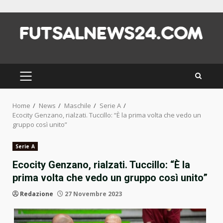
Skip
to
content
PRIMARY
MENU
Home
News
Maschile
Serie A
Ecocity Genzano, rialzati. Tuccillo: “È la prima volta che vedo un
gruppo così unito”
Serie A
Ecocity Genzano, rialzati. Tuccillo: “È la
prima volta che vedo un gruppo così unito”
Redazione
27 Novembre 2023