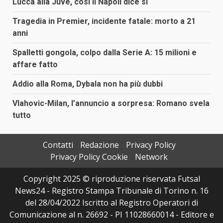
Lucca alla Juve, così il Napoli dice sì
Tragedia in Premier, incidente fatale: morto a 21
anni
Spalletti gongola, colpo dalla Serie A: 15 milioni e
affare fatto
Addio alla Roma, Dybala non ha più dubbi
Vlahovic-Milan, l’annuncio a sorpresa: Romano svela
tutto
Contatti
Redazione
Privacy Policy
Privacy Policy Cookie
Network
Copyright 2025 © riproduzione riservata Futsal
News24 - Registro Stampa Tribunale di Torino n. 16
del 28/04/2022 Iscritto al Registro Operatori di
Comunicazione al n. 26692 - PI 11028660014 - Editore e