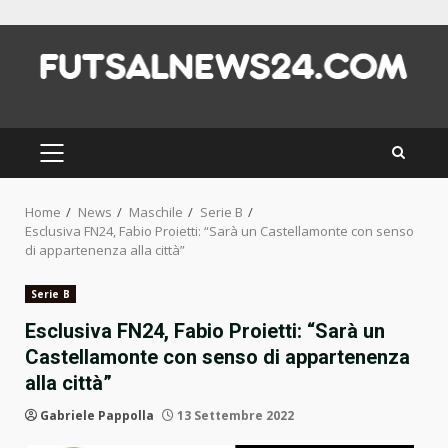
Skip
to
content
PRIMARY
MENU
Home
News
Maschile
Serie B
Esclusiva FN24, Fabio Proietti: “Sarà un Castellamonte con senso
di appartenenza alla città”
Serie B
Esclusiva FN24, Fabio Proietti: “Sarà un
Castellamonte con senso di appartenenza
alla città”
Gabriele Pappolla
13 Settembre 2022