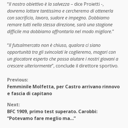
“
Il nostro obiettivo è la salvezza
– dice Proietti -,
dovremo lottare tantissimo e cercheremo di ottenerla
con sacrificio, lavoro, sudore e impegno. Dobbiamo
remare tutti nella stessa direzione, sarà una stagione
difficile ma dobbiamo affrontarla nel modo migliore.
”
“
Il futsalmercato non è chiuso, qualora ci siano
opportunità tra gli svincolati le coglieremo, magari con
un giocatore esperto che possa aiutare i nostri giovani a
crescere ulteriormente
”, conclude il direttore sportivo.
Continue
Previous:
Femminile Molfetta, per Castro arrivano rinnovo
Reading
e fascia di capitano
Next:
BFC 1909, primo test superato. Carobbi:
“Potevamo fare meglio ma…”