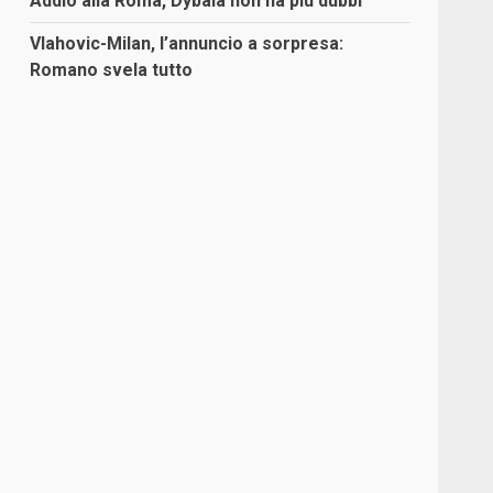
Addio alla Roma, Dybala non ha più dubbi
Vlahovic-Milan, l’annuncio a sorpresa:
Romano svela tutto