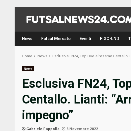
Skip
to
content
News
Futsal Mercato
Eventi
FIGC-LND
T
Home
News
Esclusiva FN24, Top Five all’esame Centallo.
News
Esclusiva FN24, Top
Centallo. Lianti: “A
impegno”
Gabriele Pappolla
3 Novembre 2022