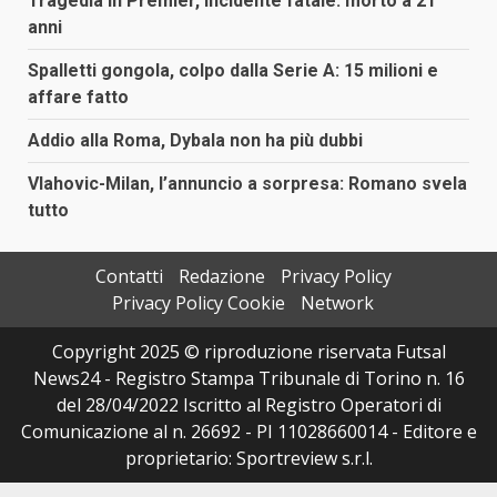
Tragedia in Premier, incidente fatale: morto a 21
anni
Spalletti gongola, colpo dalla Serie A: 15 milioni e
affare fatto
Addio alla Roma, Dybala non ha più dubbi
Vlahovic-Milan, l’annuncio a sorpresa: Romano svela
tutto
Contatti
Redazione
Privacy Policy
Privacy Policy Cookie
Network
Copyright 2025 © riproduzione riservata Futsal
News24 - Registro Stampa Tribunale di Torino n. 16
del 28/04/2022 Iscritto al Registro Operatori di
Comunicazione al n. 26692 - PI 11028660014 - Editore e
proprietario: Sportreview s.r.l.