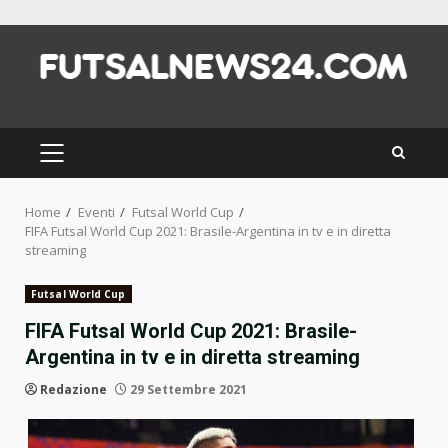
Skip
to
content
PRIMARY
MENU
Home
Eventi
Futsal World Cup
FIFA Futsal World Cup 2021: Brasile-Argentina in tv e in diretta
streaming
Futsal World Cup
FIFA Futsal World Cup 2021: Brasile-
Argentina in tv e in diretta streaming
Redazione
29 Settembre 2021