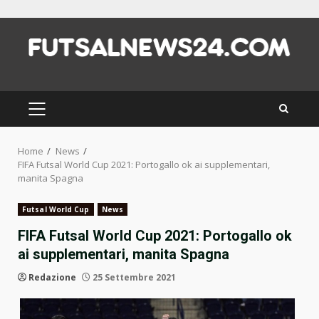
Skip
to
content
PRIMARY
MENU
Home
News
FIFA Futsal World Cup 2021: Portogallo ok ai supplementari,
manita Spagna
Futsal World Cup
News
FIFA Futsal World Cup 2021: Portogallo ok
ai supplementari, manita Spagna
Redazione
25 Settembre 2021