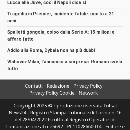
Lucca alla Juve, così il Napoli dice sì
Tragedia in Premier, incidente fatale: morto a 21
anni
Spalletti gongola, colpo dalla Serie A: 15 milioni e
affare fatto
Addio alla Roma, Dybala non ha più dubbi
Vlahovic-Milan, l’annuncio a sorpresa: Romano svela
tutto
Contatti
Redazione
Privacy Policy
Privacy Policy Cookie
Network
Copyright 2025 © riproduzione riservata Futsal
News24 - Registro Stampa Tribunale di Torino n. 16
del 28/04/2022 Iscritto al Registro Operatori di
Comunicazione al n. 26692 - PI 11028660014 - Editore e