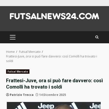
Skip
to
content
PRIMARY
MENU
Home
Futsal Mercato
Frattesi-Juve, ora si può fare davvero: così Comolli ha trovato i
soldi
Futsal Mercato
Frattesi-Juve, ora si può fare davvero: così
Comolli ha trovato i soldi
Patrizio Trecca
14 Dicembre 2025