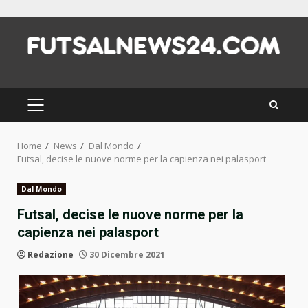
Skip
to
content
PRIMARY
MENU
Home
News
Dal Mondo
Futsal, decise le nuove norme per la capienza nei palasport
Dal Mondo
Futsal, decise le nuove norme per la
capienza nei palasport
Redazione
30 Dicembre 2021