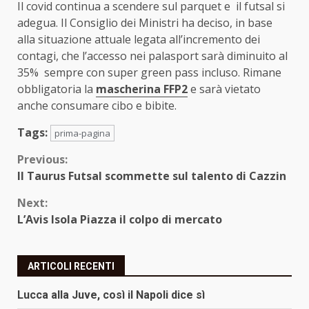
Il covid continua a scendere sul parquet e il futsal si
adegua. Il Consiglio dei Ministri ha deciso, in base
alla situazione attuale legata all’incremento dei
contagi, che l’accesso nei palasport sarà diminuito al
35% sempre con super green pass incluso. Rimane
obbligatoria la
mascherina FFP2
e sarà vietato
anche consumare cibo e bibite.
Tags:
prima-pagina
Continue
Previous:
Il Taurus Futsal scommette sul talento di Cazzin
Reading
Next:
L’Avis Isola Piazza il colpo di mercato
ARTICOLI RECENTI
Lucca alla Juve, così il Napoli dice sì