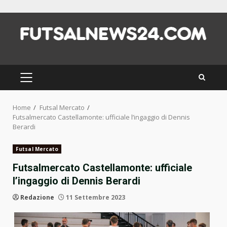
Skip
to
content
PRIMARY
MENU
Home
Futsal Mercato
Futsalmercato Castellamonte: ufficiale l’ingaggio di Dennis
Berardi
Futsal Mercato
Futsalmercato Castellamonte: ufficiale
l’ingaggio di Dennis Berardi
Redazione
11 Settembre 2023