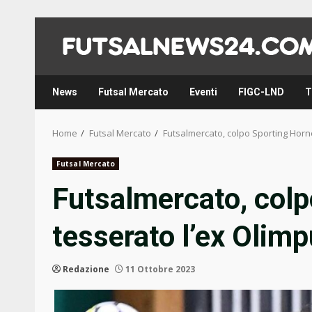
Skip
to
content
News
Futsal Mercato
Eventi
FIGC-LND
T
Home
Futsal Mercato
Futsalmercato, colpo Sporting Hornet
Futsal Mercato
Futsalmercato, colp
tesserato l’ex Olimp
Redazione
11 Ottobre 2023