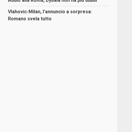
Addio alla Roma, Dybala non ha più dubbi
Vlahovic-Milan, l’annuncio a sorpresa:
Romano svela tutto