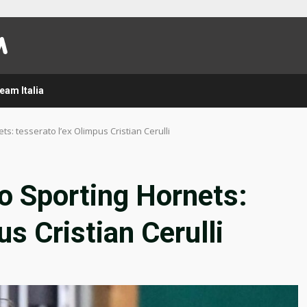
eam Italia
s: tesserato l’ex Olimpus Cristian Cerulli
o Sporting Hornets:
us Cristian Cerulli