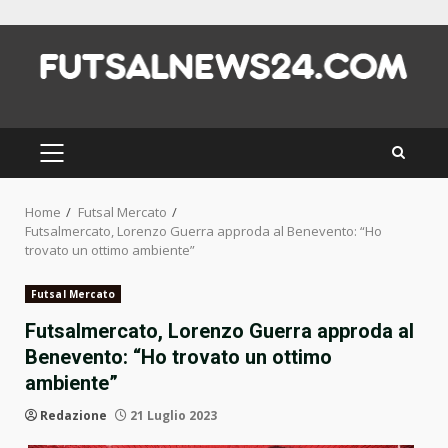
Skip
to
content
PRIMARY
MENU
Home
Futsal Mercato
Futsalmercato, Lorenzo Guerra approda al Benevento: “Ho
trovato un ottimo ambiente”
Futsal Mercato
Futsalmercato, Lorenzo Guerra approda al
Benevento: “Ho trovato un ottimo
ambiente”
Redazione
21 Luglio 2023