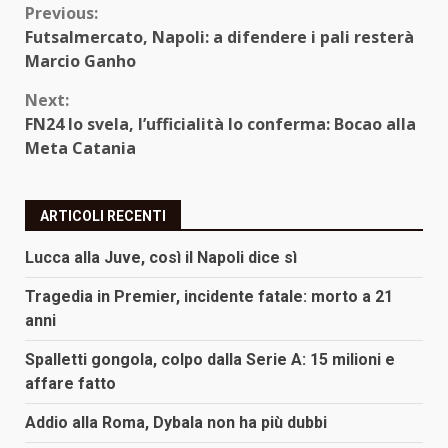
Continue
Previous:
Futsalmercato, Napoli: a difendere i pali resterà
Reading
Marcio Ganho
Next:
FN24 lo svela, l’ufficialità lo conferma: Bocao alla
Meta Catania
ARTICOLI RECENTI
Lucca alla Juve, così il Napoli dice sì
Tragedia in Premier, incidente fatale: morto a 21
anni
Spalletti gongola, colpo dalla Serie A: 15 milioni e
affare fatto
Addio alla Roma, Dybala non ha più dubbi