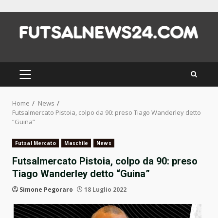
Skip
to
content
PRIMARY
MENU
Home
News
Futsalmercato Pistoia, colpo da 90: preso Tiago Wanderley detto
“Guina”
Futsal Mercato
Maschile
News
Futsalmercato Pistoia, colpo da 90: preso
Tiago Wanderley detto “Guina”
Simone Pegoraro
18 Luglio 2022