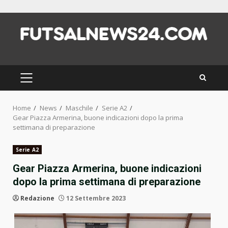
Skip
to
content
PRIMARY
MENU
Home
News
Maschile
Serie A2
Gear Piazza Armerina, buone indicazioni dopo la prima
settimana di preparazione
Serie A2
Gear Piazza Armerina, buone indicazioni
dopo la prima settimana di preparazione
Redazione
12 Settembre 2023