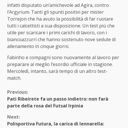
infatti disputato un’amichevole ad Agira, contro
l’Argyrium. Tanti gli spunti positivi per mister
Torrejon che ha avuto la possibilità di far ruotare
tutti i calcettisti a sua disposizione. Un test più che
utile per scaricare i primi carichi di lavoro, con i
biancoazzurri che hanno sostenuto nove sedute di
allenamento in cinque giorni.
Fabinho e compagni sono nuovamente al lavoro per
preparare al meglio l’esordio ufficiale in stagione.
Mercoledì, intanto, sarà tempo di un altro test-
match.
Continue
Previous:
Pati Ribeirete fa un passo indietro: non farà
Reading
parte della rosa del Futsal Irpinia
Next:
Polisportiva Futura, la carica di Iennarella: