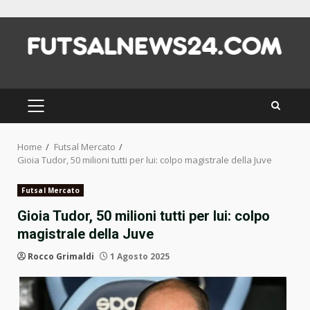
Skip
to
content
PRIMARY
MENU
Home
Futsal Mercato
Gioia Tudor, 50 milioni tutti per lui: colpo magistrale della Juve
Futsal Mercato
Gioia Tudor, 50 milioni tutti per lui: colpo
magistrale della Juve
Rocco Grimaldi
1 Agosto 2025