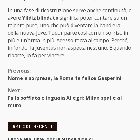
In una fase di ricostruzione serve anche continuità, e
avere
Yildiz blindato
significa poter contare su un
talento puro, uno che può diventare la bandiera
della nuova Juve. Tudor parte così con un sorriso in
più e un’arma in più. Adesso tocca al campo. Perché,
in fondo, la Juventus non aspetta nessuno. E quando
riparte, lo fa per vincere.
Continue
Previous:
Nome a sorpresa, la Roma fa felice Gasperini
Reading
Next:
Fa la soffiata e inguaia Allegri: Milan spalle al
muro
ARTICOLI RECENTI
Lucca alla Juve, così il Napoli dice sì