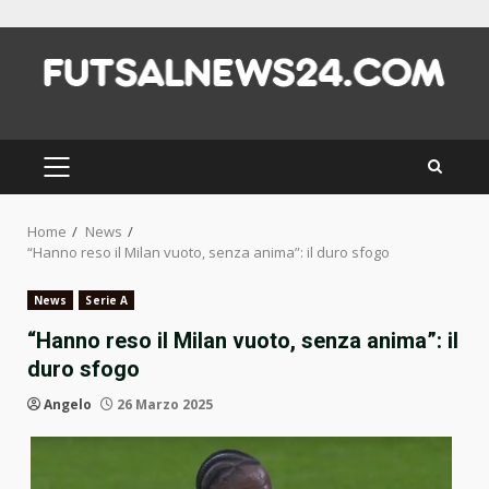
Skip
to
content
PRIMARY
MENU
Home
News
“Hanno reso il Milan vuoto, senza anima”: il duro sfogo
News
Serie A
“Hanno reso il Milan vuoto, senza anima”: il
duro sfogo
Angelo
26 Marzo 2025