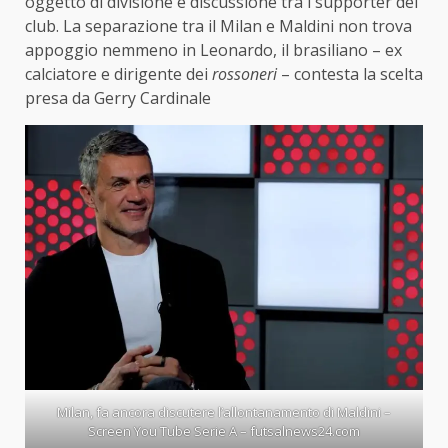
oggetto di divisione e discussione tra i supporter del
club. La separazione tra il Milan e Maldini non trova
appoggio nemmeno in Leonardo, il brasiliano – ex
calciatore e dirigente dei
rossoneri
– contesta la scelta
presa da Gerry Cardinale
Milan, fa ancora discutere l’allontanamento di Maldini –
Screen You Tube Serie A – futsalnews24.com