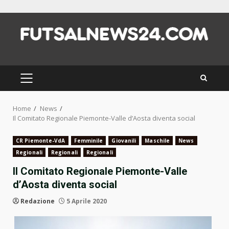
Skip
to
content
PRIMARY
MENU
Home
News
Il Comitato Regionale Piemonte-Valle d’Aosta diventa social
CR Piemonte-VdA
Femminile
Giovanili
Maschile
News
Regionali
Regionali
Regionali
Il Comitato Regionale Piemonte-Valle
d’Aosta diventa social
Redazione
5 Aprile 2020