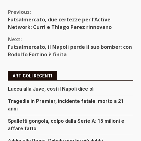
Continue
Previous:
Futsalmercato, due certezze per l’Active
Reading
Network: Curri e Thiago Perez rinnovano
Next:
Futsalmercato, il Napoli perde il suo bomber: con
Rodolfo Fortino è finita
ARTICOLI RECENTI
Lucca alla Juve, così il Napoli dice sì
Tragedia in Premier, incidente fatale: morto a 21
anni
Spalletti gongola, colpo dalla Serie A: 15 milioni e
affare fatto
Addio alla Roma, Dybala non ha più dubbi