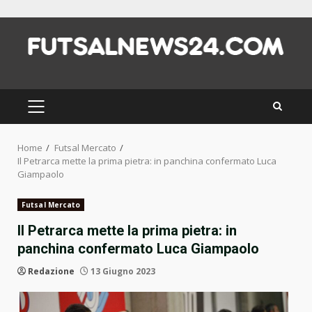
Skip
to
content
PRIMARY
MENU
Home
Futsal Mercato
Il Petrarca mette la prima pietra: in panchina confermato Luca
Giampaolo
Futsal Mercato
Il Petrarca mette la prima pietra: in
panchina confermato Luca Giampaolo
Redazione
13 Giugno 2023