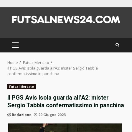
Skip
to
content
PRIMARY
MENU
Home
Futsal Mercato
Il PGS Avis Isola guarda all’A2: mister Sergio Tabbia
confermatissimo in panchina
Futsal Mercato
Il PGS Avis Isola guarda all’A2: mister
Sergio Tabbia confermatissimo in panchina
Redazione
29 Giugno 2023