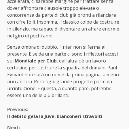
accelerata, ci sarebbe margine per trattare senza
dover affrontare clausole troppo elevate o
concorrenza da parte di club già pronti a rilanciare
con cifre folli. Insomma, il classico colpo da costruire
in silenzio, ma capace di diventare un affare enorme
nel giro di pochi anni.
Senza ombra di dubbio, l’Inter non si ferma al
presente. E se da una parte ci sono i riflettori accesi
sul
Mondiale per Club
, dall’altra c’è un lavoro
certosino per costruire la squadra del domani. Paul
Eymard non sarà un nome da prima pagina, almeno
non ancora. Però ogni grande progetto parte da
un’intuizione. E questa, a quanto pare, potrebbe
essere una delle più brillanti.
Continue
Previous:
Il debito gela la Juve: bianconeri stravolti
Reading
Next: