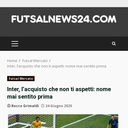
Skip
to
content
PRIMARY
MENU
Home
Futsal Mercato
Inter, l’acquisto che non ti aspetti: nome mai sentito prima
Futsal Mercato
Inter, l’acquisto che non ti aspetti: nome
mai sentito prima
Rocco Grimaldi
24 Giugno 2025