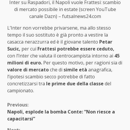
Inter su Raspadori, il Napoli vuole Frattesi: scambio
di mercato possibile in estate (screen YouTube
canale Dazn) – futsalnews24.com
L’Inter non vorrebbe privarsene, ma allo stesso
tempo il suo sostituto è già pronto a vestire la
casacca nerazzurra ed è il giovane talento
Petar
Sucic,
per cui
Frattesi potrebbe essere ceduto,
con l’Inter che valuta il centrocampista intorno ai
45
milioni di euro.
Per questo motivo, per ragioni sia di
valore di mercato
che di
simile età
anagrafica,
l’ipotesi scambio secco potrebbe di fatto
concretizzarsi tra
le prime due della classe
del
campionato.
Continue
Previous:
Napoli, esplode la bomba Conte: “Non riesce a
Reading
capacitarsi”