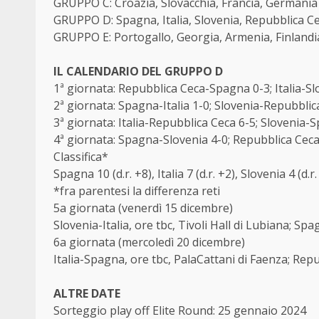
GRUPPO C: Croazia, Slovacchia, Francia, Germania
GRUPPO D: Spagna, Italia, Slovenia, Repubblica C
GRUPPO E: Portogallo, Georgia, Armenia, Finlandi
IL CALENDARIO DEL GRUPPO D
1ª giornata: Repubblica Ceca-Spagna 0-3; Italia-Sl
2ª giornata: Spagna-Italia 1-0; Slovenia-Repubblic
3ª giornata: Italia-Repubblica Ceca 6-5; Slovenia-
4ª giornata: Spagna-Slovenia 4-0; Repubblica Ceca-
Classifica*
Spagna 10 (d.r. +8), Italia 7 (d.r. +2), Slovenia 4 (d.r
*fra parentesi la differenza reti
5a giornata (venerdì 15 dicembre)
Slovenia-Italia, ore tbc, Tivoli Hall di Lubiana; S
6a giornata (mercoledì 20 dicembre)
Italia-Spagna, ore tbc, PalaCattani di Faenza; Rep
ALTRE DATE
Sorteggio play off Elite Round: 25 gennaio 2024