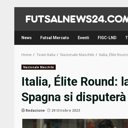
Skip
to
content
News
Futsal Mercato
Eventi
FIGC-LND
T
Home
Team Italia
Nazionale Maschile
Italia, Élite Rou
Nazionale Maschile
Italia, Élite Round: 
Spagna si disputerà
Redazione
29 Ottobre 2023