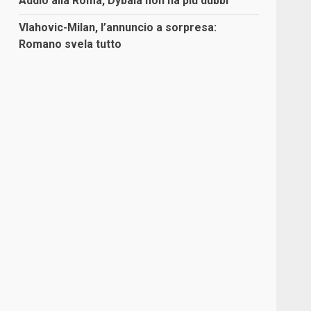
Addio alla Roma, Dybala non ha più dubbi
Vlahovic-Milan, l’annuncio a sorpresa:
Romano svela tutto