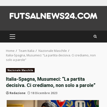
Skip
to
content
PRIMARY
MENU
Home
Team Italia
Nazionale Maschile
Italia-Spagna, Musumeci: “La partita decisiva. Ci crediamo, non
solo a parole”
Nazionale Maschile
Italia-Spagna, Musumeci: “La partita
decisiva. Ci crediamo, non solo a parole”
Redazione
18 Dicembre 2023