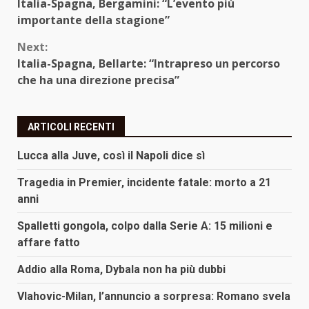
Italia-Spagna, Bergamini: “L’evento più
Reading
importante della stagione”
Next:
Italia-Spagna, Bellarte: “Intrapreso un percorso
che ha una direzione precisa”
ARTICOLI RECENTI
Lucca alla Juve, così il Napoli dice sì
Tragedia in Premier, incidente fatale: morto a 21
anni
Spalletti gongola, colpo dalla Serie A: 15 milioni e
affare fatto
Addio alla Roma, Dybala non ha più dubbi
Vlahovic-Milan, l’annuncio a sorpresa: Romano svela