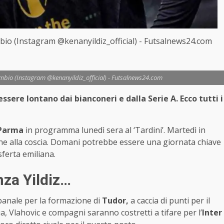
ambio (Instagram @kenanyildiz_official) - Futsalnews24.com
scambio (Instagram @kenanyildiz_official) - Futsalnews24.com
ssere lontano dai bianconeri e dalla Serie A. Ecco tutti i
Parma
in programma lunedì sera al ‘Tardini’. Martedì in
one alla coscia. Domani potrebbe essere una giornata chiave
ferta emiliana.
nza Yildiz…
banale per la formazione di
Tudor,
a caccia di punti per il
a, Vlahovic e compagni saranno costretti a tifare per l’
Inter