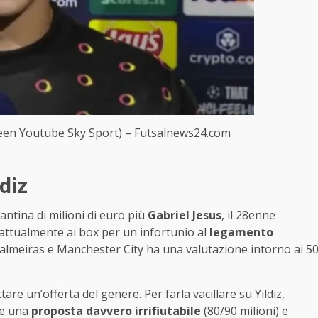
(Screen Youtube Sky Sport) – Futsalnews24.com
ldiz
ntina di milioni di euro più
Gabriel Jesus
, il 28enne
e attualmente ai box per un infortunio al
legamento
 Palmeiras e Manchester City ha una valutazione intorno ai 5
e un’offerta del genere. Per farla vacillare su Yildiz,
re una
proposta davvero irrifiutabile
(80/90 milioni) e