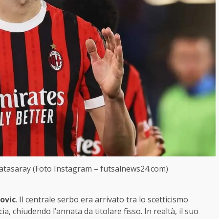
alatasaray (Foto Instagram – futsalnews24.com)
ovic
. Il centrale serbo era arrivato tra lo scetticismo
 chiudendo l’annata da titolare fisso. In realtà, il suo