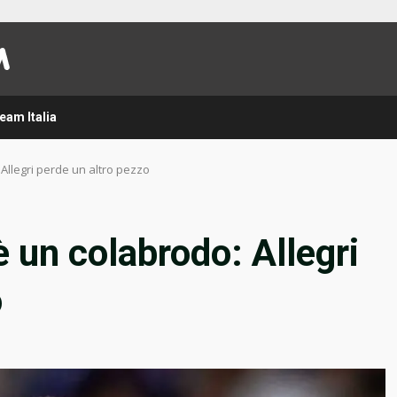
eam Italia
 Allegri perde un altro pezzo
è un colabrodo: Allegri
o