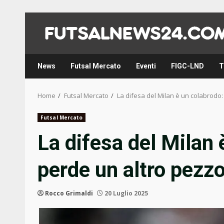
Skip
to
content
News
Futsal Mercato
Eventi
FIGC-LND
T
Home
Futsal Mercato
La difesa del Milan è un colabrodo:
Futsal Mercato
La difesa del Milan 
perde un altro pezz
Rocco Grimaldi
20 Luglio 2025