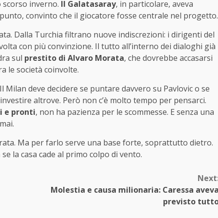
o scorso inverno.
Il Galatasaray
, in particolare, aveva
 punto, convinto che il giocatore fosse centrale nel progetto.
. Dalla Turchia filtrano nuove indiscrezioni: i dirigenti del
olta con più convinzione. Il tutto all’interno dei dialoghi già
dra sul
prestito di Alvaro Morata
, che dovrebbe accasarsi
 le società coinvolte.
Il Milan deve decidere se puntare davvero su Pavlovic o se
einvestire altrove. Però non c’è molto tempo per pensarci.
i e pronti
, non ha pazienza per le scommesse. E senza una
 mai.
rata. Ma per farlo serve una base forte, soprattutto dietro.
se la casa cade al primo colpo di vento.
Next
Molestia e causa milionaria: Caressa avev
previsto tutt