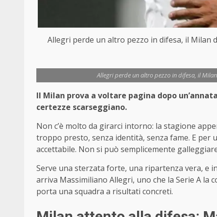
Allegri perde un altro pezzo in difesa, il Milan
Allegri perde un altro pezzo in difesa, il Mil
Il Milan prova a voltare pagina dopo un’annata
certezze scarseggiano.
Non c’è molto da girarci intorno: la stagione appe
troppo presto, senza identità, senza fame. E per 
accettabile. Non si può semplicemente galleggiar
Serve una sterzata forte, una ripartenza vera, e in
arriva Massimiliano Allegri, uno che la Serie A la
porta una squadra a risultati concreti.
Milan attento alla difesa: M