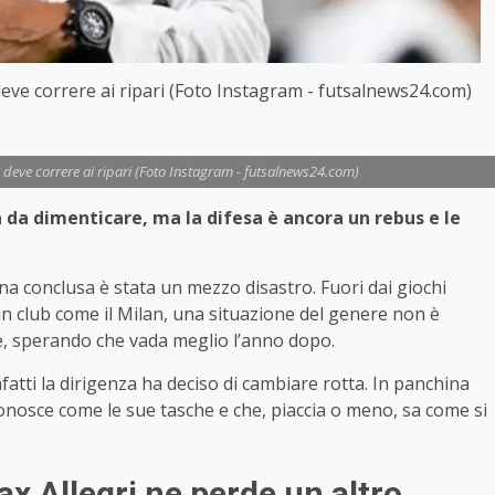
 deve correre ai ripari (Foto Instagram - futsalnews24.com)
an deve correre ai ripari (Foto Instagram - futsalnews24.com)
 da dimenticare, ma la difesa è ancora un rebus e le
na conclusa è stata un mezzo disastro. Fuori dai giochi
un club come il Milan, una situazione del genere non è
e, sperando che vada meglio l’anno dopo.
fatti la dirigenza ha deciso di cambiare rotta. In panchina
 conosce come le sue tasche e che, piaccia o meno, sa come si
ax Allegri ne perde un altro