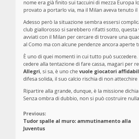
nome era già finito sui taccuini di mezza Europa l
provato a portarlo via, ma il Milan aveva tenuto il
Adesso però la situazione sembra essersi complicata
club giallorosso si sarebbero rifatti sotto, questa v
avviati con il Milan per cercare di trovare una qua
al Como ma con alcune pendenze ancora aperte tra
È uno di quei momenti in cui tutto può succedere. 
cedere alla tentazione di fare cassa, magari per r
Allegri
, si sa, è uno che
vuole giocatori affidabil
difesa solida, il suo calcio rischia di non attecchire
Ripartire alla grande, dunque, è la missione dichia
Senza ombra di dubbio, non si può costruire nulla 
Continue
Previous:
Tudor spalle al muro: ammutinamento alla
Reading
Juventus