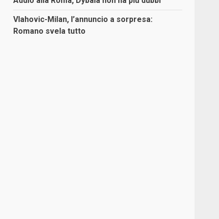
Addio alla Roma, Dybala non ha più dubbi
Vlahovic-Milan, l’annuncio a sorpresa:
Romano svela tutto