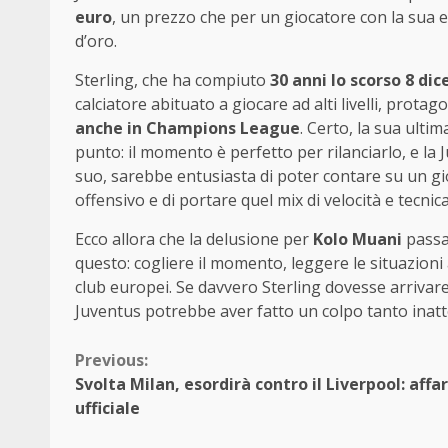
euro
, un prezzo che per un giocatore con la sua
d’oro.
Sterling, che ha compiuto
30 anni lo scorso 8 di
calciatore abituato a giocare ad alti livelli, prot
anche in Champions League
. Certo, la sua ulti
punto: il momento è perfetto per rilanciarlo, e la
suo, sarebbe entusiasta di poter contare su un gio
offensivo e di portare quel mix di velocità e tecn
Ecco allora che la delusione per
Kolo Muani
passa
questo: cogliere il momento, leggere le situazioni 
club europei. Se davvero Sterling dovesse arrivare 
Juventus potrebbe aver fatto un colpo tanto inat
Continue
Previous:
Svolta Milan, esordirà contro il Liverpool: affa
Reading
ufficiale