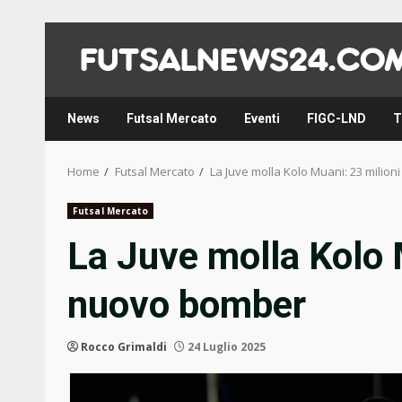
Skip
to
content
News
Futsal Mercato
Eventi
FIGC-LND
T
Home
Futsal Mercato
La Juve molla Kolo Muani: 23 milion
Futsal Mercato
La Juve molla Kolo M
nuovo bomber
Rocco Grimaldi
24 Luglio 2025