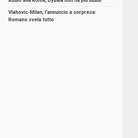
Addio alla Roma, Dybala non ha più dubbi
Vlahovic-Milan, l’annuncio a sorpresa:
Romano svela tutto