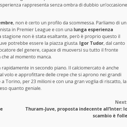
 esperienza rappresenta senza ombra di dubbio un’occasion
cembre
, non è certo un profilo da scommessa. Parliamo di un
agonista in Premier League e con una
lunga esperienza
ma stagione non è stata esaltante, però è proprio questo il
 Juve potrebbe essere la piazza giusta.
Igor Tudor
, dal canto
catore del genere, capace di muoversi su tutto il fronte
ica che al momento manca.
 rapidamente in secondo piano. Il calciomercato è anche
al volo e approfittare delle crepe che si aprono nei grandi
a Torino, per 23 milioni e con una gran voglia di riscatto, la
teso quanto geniale.
Next
re
Thuram-Juve, proposta indecente all’Inter: l
scambio è foll