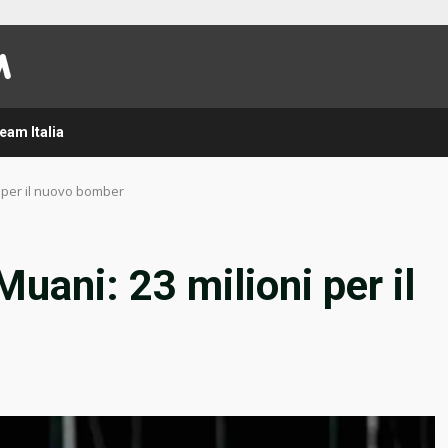
eam Italia
i per il nuovo bomber
uani: 23 milioni per il