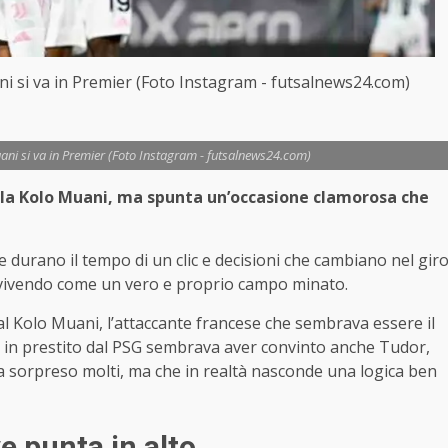
ni si va in Premier (Foto Instagram - futsalnews24.com)
uani si va in Premier (Foto Instagram - futsalnews24.com)
olla Kolo Muani, ma spunta un’occasione clamorosa che
che durano il tempo di un clic e decisioni che cambiano nel gir
a vivendo come un vero e proprio campo minato.
l Kolo Muani, l’attaccante francese che sembrava essere il
o, in prestito dal PSG sembrava aver convinto anche Tudor,
 ha sorpreso molti, ma che in realtà nasconde una logica ben
e punta in alto