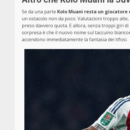
Se da una parte
Kolo Muani resta un giocatore 
un ostacolo non da poco. Valutazioni troppo alte,
preso davvero quota. E allora, senza troppi giri di
sorpresa è che il nuovo nome sul taccuino bianconer
accendono immediatamente la fantasia dei tifosi.