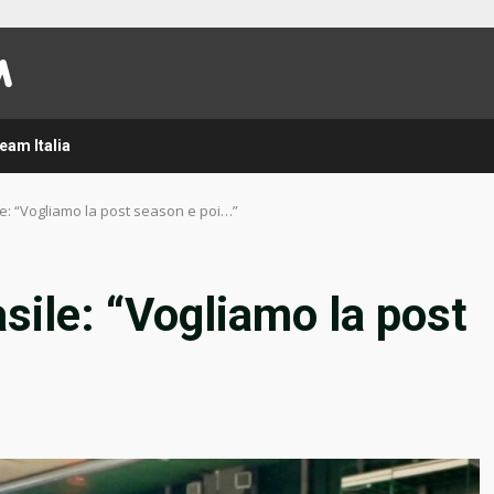
eam Italia
le: “Vogliamo la post season e poi…”
sile: “Vogliamo la post