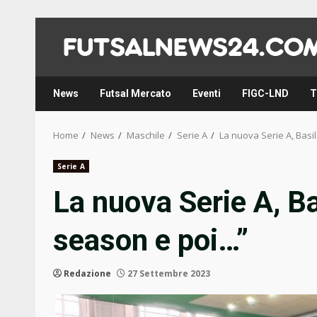
Skip
to
content
News
Futsal Mercato
Eventi
FIGC-LND
T
Home
News
Maschile
Serie A
La nuova Serie A, Basi
Serie A
La nuova Serie A, Ba
season e poi…”
Redazione
27 Settembre 2023