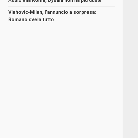
Addio alla Roma, Dybala non ha più dubbi
Vlahovic-Milan, l’annuncio a sorpresa:
Romano svela tutto