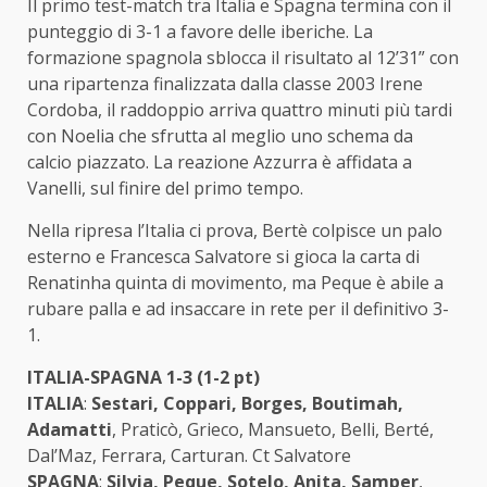
Il primo test-match tra Italia e Spagna termina con il
punteggio di 3-1 a favore delle iberiche. La
formazione spagnola sblocca il risultato al 12’31” con
una ripartenza finalizzata dalla classe 2003 Irene
Cordoba, il raddoppio arriva quattro minuti più tardi
con Noelia che sfrutta al meglio uno schema da
calcio piazzato. La reazione Azzurra è affidata a
Vanelli, sul finire del primo tempo.
Nella ripresa l’Italia ci prova, Bertè colpisce un palo
esterno e Francesca Salvatore si gioca la carta di
Renatinha quinta di movimento, ma Peque è abile a
rubare palla e ad insaccare in rete per il definitivo 3-
1.
ITALIA-SPAGNA 1-3 (1-2 pt)
ITALIA
:
Sestari, Coppari, Borges, Boutimah,
Adamatti
, Praticò, Grieco, Mansueto, Belli, Berté,
Dal’Maz, Ferrara, Carturan. Ct Salvatore
SPAGNA
:
Silvia, Peque, Sotelo, Anita, Samper
,