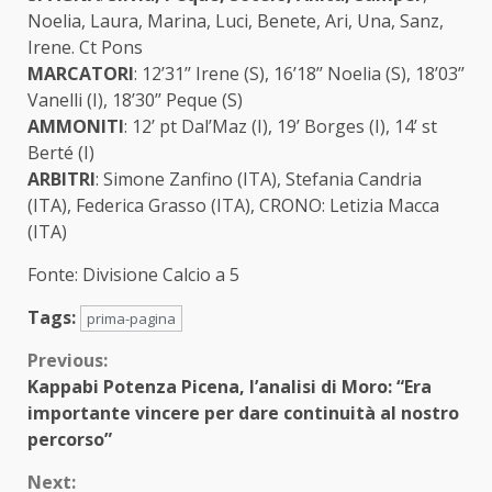
Noelia, Laura, Marina, Luci, Benete, Ari, Una, Sanz,
Irene. Ct Pons
MARCATORI
: 12’31’’ Irene (S), 16’18’’ Noelia (S), 18’03’’
Vanelli (I), 18’30’’ Peque (S)
AMMONITI
: 12’ pt Dal’Maz (I), 19’ Borges (I), 14’ st
Berté (I)
ARBITRI
: Simone Zanfino (ITA), Stefania Candria
(ITA), Federica Grasso (ITA), CRONO: Letizia Macca
(ITA)
Fonte: Divisione Calcio a 5
Tags:
prima-pagina
Continue
Previous:
Kappabi Potenza Picena, l’analisi di Moro: “Era
Reading
importante vincere per dare continuità al nostro
percorso”
Next: