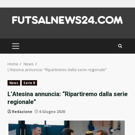
Skip
to
content
PRIMARY
MENU
Home
News
L’Atesina annuncia: “Ripartiremo dalla serie regionale”
News
Serie B
L’Atesina annuncia: “Ripartiremo dalla serie
regionale”
Redazione
6 Giugno 2020