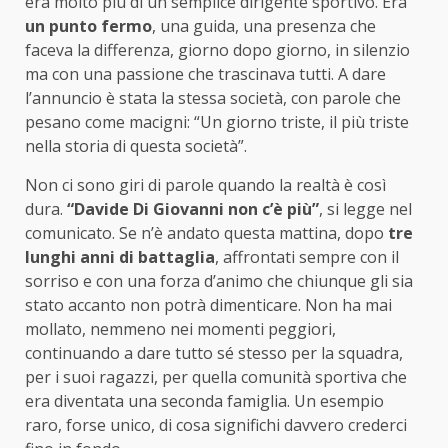
era molto più di un semplice dirigente sportivo. Era
un punto fermo
, una guida, una presenza che
faceva la differenza, giorno dopo giorno, in silenzio
ma con una passione che trascinava tutti. A dare
l’annuncio è stata la stessa società, con parole che
pesano come macigni: “Un giorno triste, il più triste
nella storia di questa società”.
Non ci sono giri di parole quando la realtà è così
dura.
“Davide Di Giovanni non c’è più”
, si legge nel
comunicato. Se n’è andato questa mattina, dopo
tre
lunghi anni di battaglia
, affrontati sempre con il
sorriso e con una forza d’animo che chiunque gli sia
stato accanto non potrà dimenticare. Non ha mai
mollato, nemmeno nei momenti peggiori,
continuando a dare tutto sé stesso per la squadra,
per i suoi ragazzi, per quella comunità sportiva che
era diventata una seconda famiglia. Un esempio
raro, forse unico, di cosa significhi davvero crederci