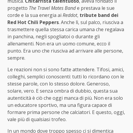
musica.
Chitarrista talentuoso
, aveva fondato il
progetto
The Travel Mates Band
e prestava le sue
corde e la sua energia ai
Reddot
,
tribute band dei
Red Hot Chili Peppers
. Anche lì, sul palco, riusciva a
trasmettere quella stessa carica umana che regalava
in panchina, negli spogliatoi o durante gli
allenamenti. Non era un uomo comune, ecco il
punto. Era uno che riusciva ad arrivare alle persone,
sempre.
Le reazioni non si sono fatte attendere. Tifosi, amici,
colleghi, semplici conoscenti: tutti lo ricordano con le
stesse parole, con lo stesso dolore. Generoso,
solare, vero. E senza ombra di dubbio, questa sua
autenticità è ciò che oggi manca di più. Non era solo
un educatore sportivo, ma una figura capace di
formare prima persone che calciatori. E questo, oggi,
vale più di qualsiasi trofeo.
In un mondo dove troppo spesso ci si dimentica