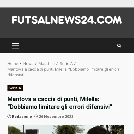
Skip
to
content
PRIMARY
MENU
Home
News
Maschile
Serie A
Mantova a caccia di punti, Milella: “Dobbiamo limitare gli errori
difensivi”
Serie A
Mantova a caccia di punti, Milella:
“Dobbiamo limitare gli errori difensivi”
Redazione
26 Novembre 2023