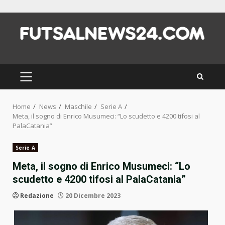
Skip
to
content
PRIMARY
MENU
Home
News
Maschile
Serie A
Meta, il sogno di Enrico Musumeci: “Lo scudetto e 4200 tifosi al
PalaCatania”
Serie A
Meta, il sogno di Enrico Musumeci: “Lo
scudetto e 4200 tifosi al PalaCatania”
Redazione
20 Dicembre 2023