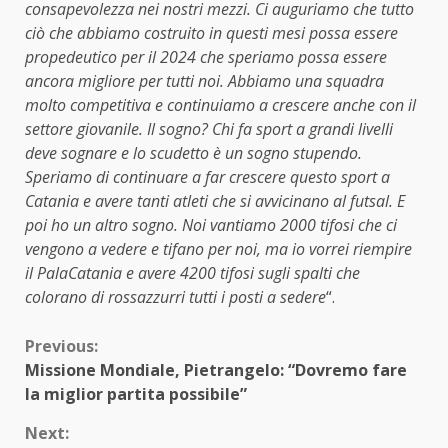
consapevolezza nei nostri mezzi. Ci auguriamo che tutto
ciò che abbiamo costruito in questi mesi possa essere
propedeutico per il 2024 che speriamo possa essere
ancora migliore per tutti noi. Abbiamo una squadra
molto competitiva e continuiamo a crescere anche con il
settore giovanile. Il sogno? Chi fa sport a grandi livelli
deve sognare e lo scudetto è un sogno stupendo.
Speriamo di continuare a far crescere questo sport a
Catania e avere tanti atleti che si avvicinano al futsal. E
poi ho un altro sogno. Noi vantiamo 2000 tifosi che ci
vengono a vedere e tifano per noi, ma io vorrei riempire
il PalaCatania e avere 4200 tifosi sugli spalti che
colorano di rossazzurri tutti i posti a sedere
“.
Continue
Previous:
Missione Mondiale, Pietrangelo: “Dovremo fare
Reading
la miglior partita possibile”
Next: