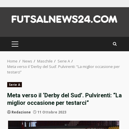
Skip
to
content
PRIMARY
MENU
Home
News
Maschile
Serie A
Meta verso il ‘Derby del Sud’. Pulvirenti: “La miglior occasione per
testarci”
Serie A
Meta verso il ‘Derby del Sud’. Pulvirenti: “La
miglior occasione per testarci”
Redazione
11 Ottobre 2023