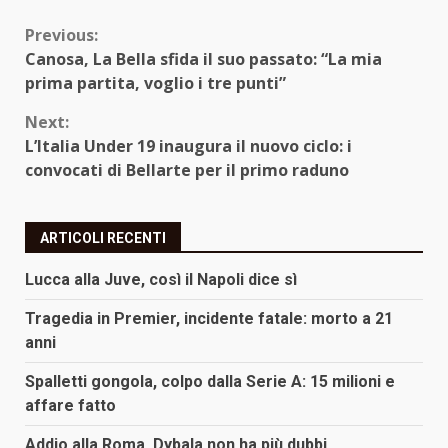
Continue
Previous:
Canosa, La Bella sfida il suo passato: “La mia
Reading
prima partita, voglio i tre punti”
Next:
L’Italia Under 19 inaugura il nuovo ciclo: i
convocati di Bellarte per il primo raduno
ARTICOLI RECENTI
Lucca alla Juve, così il Napoli dice sì
Tragedia in Premier, incidente fatale: morto a 21
anni
Spalletti gongola, colpo dalla Serie A: 15 milioni e
affare fatto
Addio alla Roma, Dybala non ha più dubbi